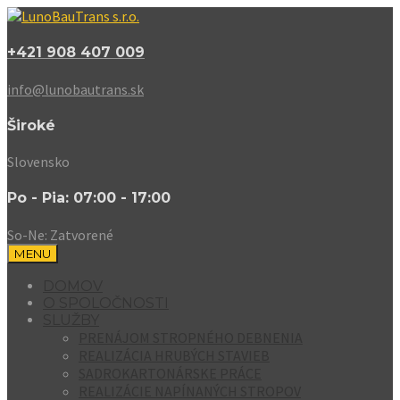
+421 908 407 009
info@lunobautrans.sk
Široké
Slovensko
Po - Pia: 07:00 - 17:00
So-Ne: Zatvorené
MENU
DOMOV
O SPOLOČNOSTI
SLUŽBY
PRENÁJOM STROPNÉHO DEBNENIA
REALIZÁCIA HRUBÝCH STAVIEB
SADROKARTONÁRSKE PRÁCE
REALIZÁCIE NAPÍNANÝCH STROPOV