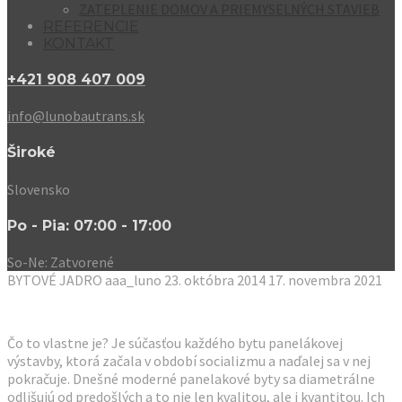
ZATEPLENIE DOMOV A PRIEMYSELNÝCH STAVIEB
REFERENCIE
KONTAKT
+421 908 407 009
info@lunobautrans.sk
Široké
Slovensko
Po - Pia: 07:00 - 17:00
So-Ne: Zatvorené
BYTOVÉ JADRO
aaa_luno
23. októbra 2014
17. novembra 2021
Čo to vlastne je? Je súčasťou každého bytu panelákovej
výstavby, ktorá začala v období socializmu a naďalej sa v nej
pokračuje. Dnešné moderné panelakové byty sa diametrálne
odlišujú od predošlých a to nie len kvalitou, ale i kvantitou. Ich