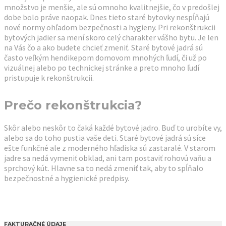
množstvo je menšie, ale sú omnoho kvalitnejšie, čo v predošlej
dobe bolo práve naopak. Dnes tieto staré bytovky nespĺňajú
nové normy ohľadom bezpečnosti a hygieny. Pri rekonštrukcii
bytových jadier sa mení skoro celý charakter vášho bytu. Je len
na Vás čo a ako budete chcieť zmeniť. Staré bytové jadrá sú
často veľkým hendikepom domovom mnohých ľudí, či už po
vizuálnej alebo po technickej stránke a preto mnoho ľudí
pristupuje k rekonštrukcii.
Prečo rekonštrukcia?
Skôr alebo neskôr to čaká každé bytové jadro. Buď to urobíte vy,
alebo sa do toho pustia vaše deti. Staré bytové jadrá sú síce
ešte funkčné ale z moderného hľadiska sú zastaralé. V starom
jadre sa nedá vymeniť obklad, ani tam postaviť rohovú vaňu a
sprchový kút. Hlavne sa to nedá zmeniť tak, aby to spĺňalo
bezpečnostné a hygienické predpisy.
FAKTURAČNÉ ÚDAJE